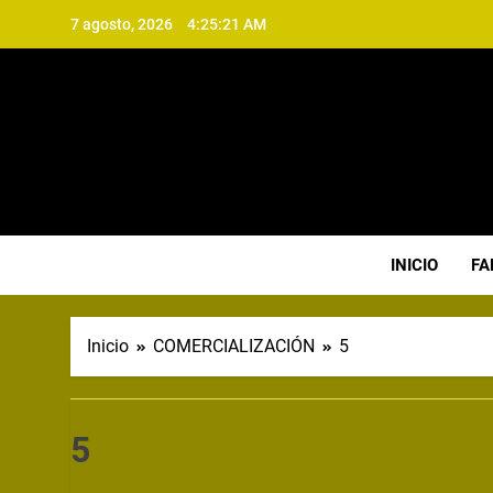
Saltar
7 agosto, 2026
4:25:21 AM
al
contenido
CA
INICIO
FA
Inicio
COMERCIALIZACIÓN
5
5