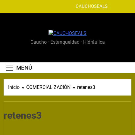
Saltar
CAUCHOSEALS
al
contenido
CAUCHOSEALS
Caucho · Estanqueidad · Hidráulica
MENÚ
Inicio
COMERCIALIZACIÓN
retenes3
retenes3